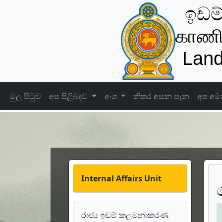
ඉඩම
காணி
Land
මුල පිටුව
අප පිළිබදව
අංශ
නිතර අසන පැන
අප අම
Internal Affairs Unit
රාජ්‍ය ඉඩම් කලමනාකරණ