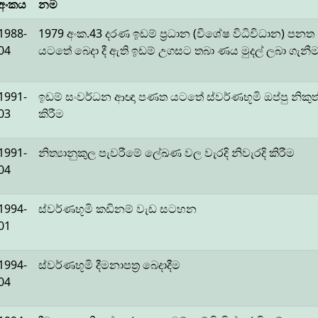
අංකය
නම
1988-
1979 අංක.43 දරණ ඉඩම් ප්‍රධාන (විශේෂ විධිවිධාන) පනත
04
යටතේ බෙදා දී ඇති ඉඩම් උගසට තබා ණය මුදල් ලබා ගැනී
1991-
ඉඩම් සංවර්ධන ආඥා පණත යටතේ ස්වර්ණභූමි ඔප්පු නිකුත
03
කිරීම
1991-
නිත්‍යානුකුල පැවරීමේ ලේඛණ වල වැරදි නිවැරදි කිරීම
04
1994-
ස්වර්ණභූමි කඩිනම් වැඩ සටහන
01
1994-
ස්වර්ණභූමි දීමනාපත්‍ර බෙදාදීම
04