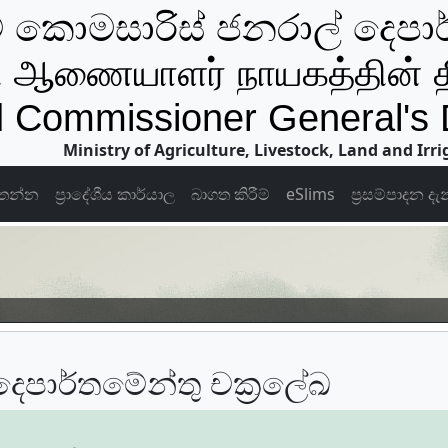
් කොමසාරිස් ජනරාල් දෙපා
 ஆணையாளர் நாயகத்தின் 
 Commissioner General's
Ministry of Agriculture, Livestock, Land and Irri
තන්න
ප්‍රාදේශීය කාර්යාල
බාගත කිරීම්
eSlims
ප්‍රසම්පාදන දැන
දෙපාර්තමේන්තු චක්‍රලේඛ