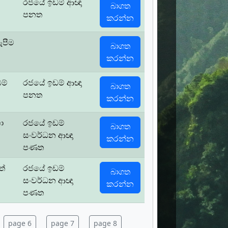
රජයේ ඉඩම් ආඥා
බාගත
පනත
කරන්න
ැපීම
බාගත
කරන්න
ඩම්
රජයේ ඉඩම් ආඥා
බාගත
පනත
කරන්න
ා
රජයේ ඉඩම්
බාගත
සංවර්ධන ආඥා
කරන්න
පණත
ත්
රජයේ ඉඩම්
බාගත
සංවර්ධන ආඥා
කරන්න
පණත
page 6
page 7
page 8