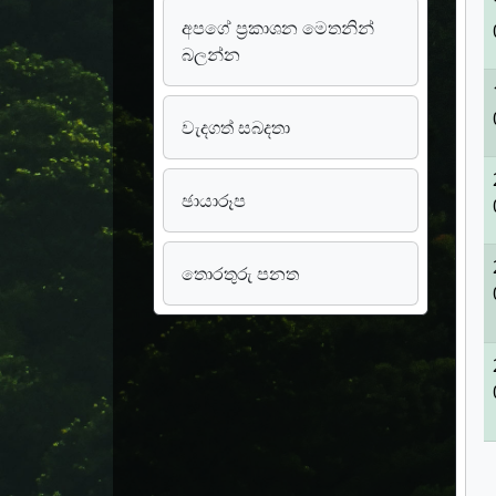
අපගේ ප්‍රකාශන මෙතනින්
බලන්න
වැදගත් සබදතා
ඡායාරූප
තොරතුරු පනත