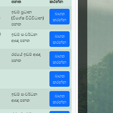
පනත
කරන්න
ඉඩම් ප්‍රධාන
බාගත
ම
(විශේෂ විධිවිධාන)
කරන්න
පනත
්
ඉඩම් සංවර්ධන
බාගත
ආඥා පනත
කරන්න
රජයේ ඉඩම් ආඥා
බාගත
පනත
කරන්න
බාගත
කරන්න
ඉඩම් සංවර්ධන
බාගත
ආඥා පනත
කරන්න