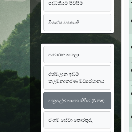
පද්ධතියට පිවිසීම
විශේෂ ව්‍යාපෘති
සංචාරක බංගලා
රත්මලාන ඉඩම්
කලමනාකරණ මධ්‍යස්ථානය
චක්‍රලේඛ බාගත කිරීම (New)
ජංගම සේවා තොරතුරු