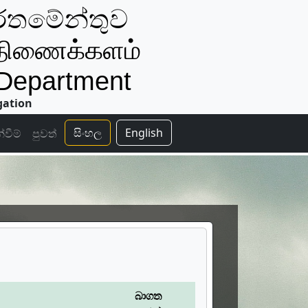
ර්තමේන්තුව
திணைக்களம்
 Department
gation
සිංහල
English
්වීම්
පුවත්
බාගත