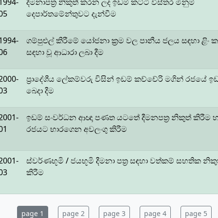
1994-
දීමනාපත්‍ර නිකුත් කරන ලද ඉඩම් කට්ටි විස්තර මිනුම්
05
දෙපාර්තමේන්තුවට දැන්වීම
1994-
ගම්පුළුල් කිරීමේ යෝජනා ක්‍රම වල පානීය ජලය සඳහා ළිං ක
06
සඳහා වූ ආධාරා ලබා දීම
2000-
ප්‍රාදේශීය ලේකම්වරු විසින් ඉඩම් කච්චේරි මගින් රජයේ ඉ
03
බෙදා දීම
2001-
ඉඩම් සංවර්ධන ආඥා පණත යටතේ දීමනපත්‍ර නිකුත් කිරීම හ
01
රජයට භාරගෙන අවලංගු කිරීම
2001-
ස්වර්ණභූමි / ජයභූමි දීමනා පත්‍ර සඳහා වත්කම් සහතික නිකු
03
කිරීම
page 1
page 2
page 3
page 4
page 5