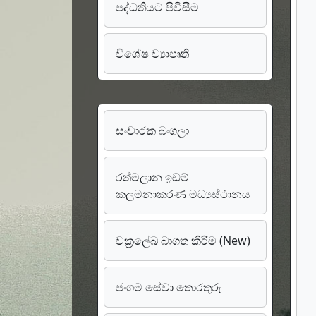
පද්ධතියට පිවිසීම
විශේෂ ව්‍යාපෘති
සංචාරක බංගලා
රත්මලාන ඉඩම්
කලමනාකරණ මධ්‍යස්ථානය
චක්‍රලේඛ බාගත කිරීම (New)
ජංගම සේවා තොරතුරු