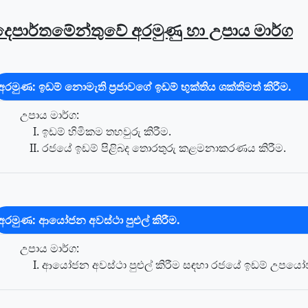
දෙපාර්තමේන්තුවේ අරමුණු හා උපාය මාර්ග
අරමුණ: ඉඩම් නොමැති ප්‍රජාවගේ ඉඩම් භුක්තිය ශක්තිමත් කිරීම.
උපාය මාර්ග:
ඉඩම් හිමිකම තහවුරු කිරීම.
රජයේ ඉඩම් පිළිබද තොරතුරු කළමනාකරණය කිරීම.
අරමුණ: ආයෝජන අවස්ථා පුළුල් කිරීම.
උපාය මාර්ග:
ආයෝජන අවස්ථා පුළුල් කිරීම සඳහා රජයේ ඉඩම් උපයෝ