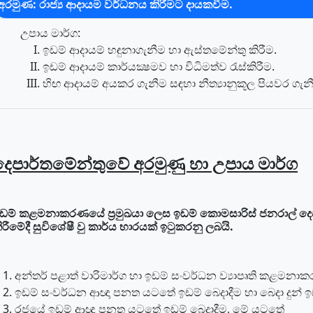
අරමුණ: රාජ්‍ය ආදායම වර්ධනය කිරීමට දායකවීම.
උපාය මාර්ග:
ඉඩම් ආදායම් හඳුනාගැනීම හා ඇස්තමේන්තු කිරීම.
ඉඩම් ආදායම් කාර්යක්‍ෂමව හා විධිමත්ව රැස්කිරීම.
හිඟ ආදායම් අයකර ගැනීම සඳහා නීත්‍යානුකූල පියවර ගැන
දෙපාර්තමේන්තුවේ අරමුණු හා උපාය මාර්ග
ඩම් කළමනාකරණයේ ප්‍රමුඛයා ලෙස ඉඩම් කොමසාරිස් ජනරාල් දෙ
ිරීමේදී සුවිශේෂී වු කාර්ය භාරයක් ඉටුකරනු ලබයි.
අන්තර් පළාත් වාරිමාර්ග හා ඉඩම් සංවර්ධන ව්‍යාපෘති කළමනා
ඉඩම් සංවර්ධන ආඥා පනත යටතේ ඉඩම් බෙදාදීම හා බෙදා දුන් ඉඩම්
රජයේ ඉඩම් ආඥා පනත යටතේ ඉඩම් බෙදාදීම, මේ යටතේ