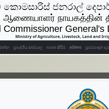
් කොමසාරිස් ජනරාල් දෙපා
 ஆணையாளர் நாயகத்தின் 
 Commissioner General's
Ministry of Agriculture, Livestock, Land and Irri
තන්න
ප්‍රාදේශීය කාර්යාල
බාගත කිරීම්
eSlims
ප්‍රසම්පාදන දැන