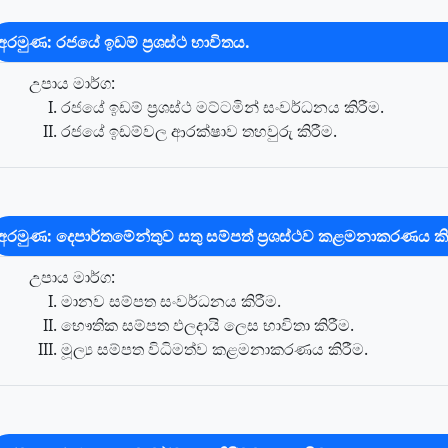
අරමුණ: රජයේ ඉඩම් ප්‍රශස්ථ භාවිතය.
උපාය මාර්ග:
රජයේ ඉඩම් ප්‍රශස්ථ මට්ටමින් සංවර්ධනය කිරීම.
රජයේ ඉඩම්වල ආරක්ෂාව තහවුරු කිරීම.
අරමුණ: දෙපාර්තමේන්තුව සතු සම්පත් ප්‍රශස්ථව කළමනාකරණය කි
උපාය මාර්ග:
මානව සම්පත සංවර්ධනය කිරීම.
භෞතික සම්පත ඵලදායි ලෙස භාවිතා කිරීම.
මූල්‍ය සම්පත විධිමත්ව කළමනාකරණය කිරීම.