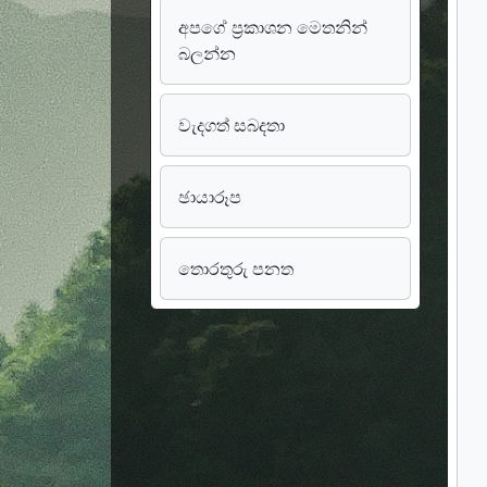
අපගේ ප්‍රකාශන මෙතනින්
බලන්න
වැදගත් සබදතා
ඡායාරූප
තොරතුරු පනත