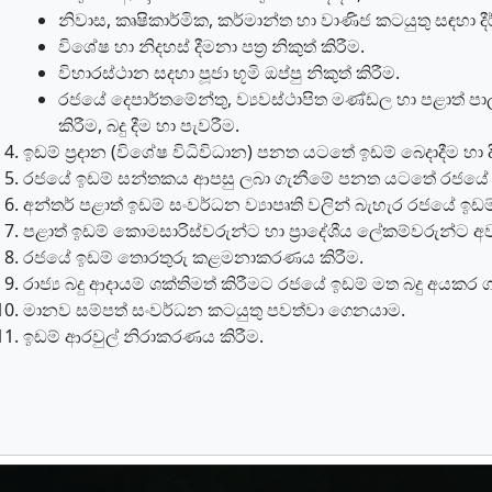
නිවාස, කෘෂිකාර්මික, කර්මාන්ත හා වාණිජ කටයුතු සඳහා දීර
විශේෂ හා නිදහස් දීමනා පත්‍ර නිකුත් කිරීම.
විහාරස්ථාන සදහා පූජා භූමි ඔප්පු නිකුත් කිරීම.
රජයේ දෙපාර්තමේන්තු, ව්‍යවස්ථාපිත මණ්ඩල හා පළාත් ප
කිරීම, බදු දීම හා පැවරීම.
ඉඩම් ප්‍රදාන (විශේෂ විධිවිධාන) පනත යටතේ ඉඩම් බෙදාදීම හා දීම
රජයේ ඉඩම් සන්තකය ආපසු ලබා ගැනීමේ පනත යටතේ රජයේ ඉඩ
අන්තර් පළාත් ඉඩම් සංවර්ධන ව්‍යාපෘති වලින් බැහැර රජයේ ඉ
පළාත් ඉඩම් කොමසාරිස්වරුන්ට හා ප්‍රාදේශීය ලේකම්වරුන්ට අව
රජයේ ඉඩම් තොරතුරු කළමනාකරණය කිරීම.
රාජ්‍ය බදු ආදායම් ශක්තිමත් කිරීමට රජයේ ඉඩම් මත බදු අය
මානව සම්පත් සංවර්ධන කටයුතු පවත්වා ගෙනයාම.
ඉඩම් ආරවුල් නිරාකරණය කිරීම.