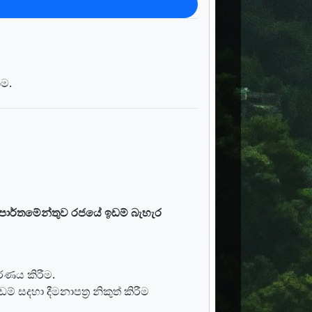
ීම.
පාර්තමේන්තුව රජයේ ඉඩම් බැහැර
කරණය කිරීම.
 සදහා දීමනාපත්‍ර නිකුත් කිරීම