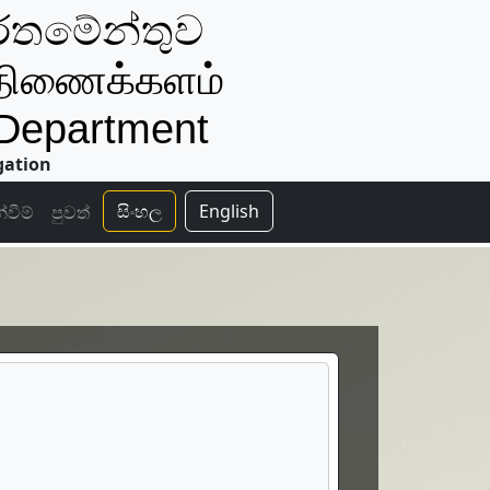
ර්තමේන්තුව
திணைக்களம்
 Department
gation
සිංහල
English
්වීම්
පුවත්