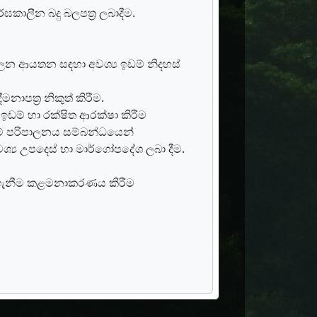
්ඝකාලීන බදු බලපත්‍ර ලබාදීම.
ාලන ආයතන සඳහා අවශ්‍ය ඉඩම් නිදහස්
නාපත්‍ර නිකුත් කිරීම.
ම් හා රක්ෂිත ආරක්ෂා කිරීම
ඩම් පරිපාලනය සම්බන්ධයෙන්
ශ්‍ය උපදෙස් හා මාර්ගෝපදේශ ලබා දීම.
කර ගැනීම කළමනාකරණය කිරීම