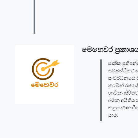
මෙහෙවර ප්‍රකාශ
ජාතික ප්‍රතිපත
සම්බන්ධීකරණ
සංවර්ධනයේ ච
කරමින් රජයේ ඉ
භාවිතා කිරීම
බිමක අයිතිය 
කළමණාකාරීත
යාම.