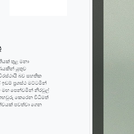
ය
්තියක් තුළ මනා
යකින් යුතුව
ිරස්ථායි බව සහතික
ඩම් ප්‍රශස්ථ මට්ටමින්
ට මඟ පෙන්වමින් නිරවුල්
තහවුරු කෙරෙන විධිමත්
්වයක් පවත්වා ගෙන