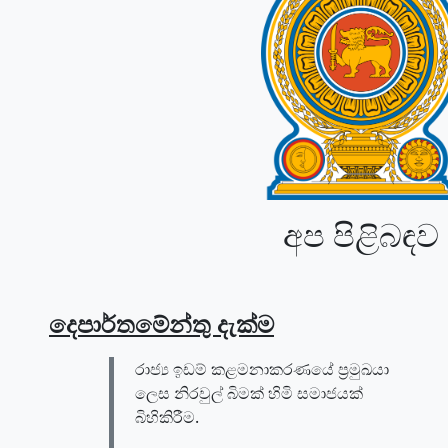
අප පිළිබඳව
දෙපාර්තමේන්තු දැක්ම
රාජ්‍ය ඉඩම් කළමනාකරණයේ ප්‍රමුඛයා
ලෙස නිරවුල් බිමක් හිමි සමාජයක්
බිහිකිරීම.