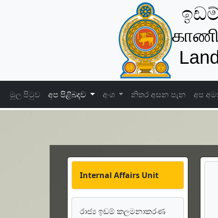
ඉඩම
காணி
Land
මුල පිටුව
අප පිළිබදව
අංශ
නිතර අසන පැන
අප අම
Internal Affairs Unit
රාජ්‍ය ඉඩම් කලමනාකරණ