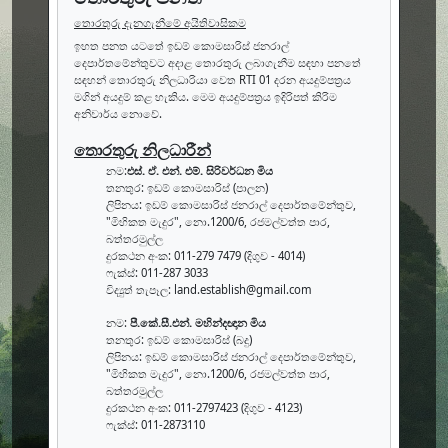
තොරතුරු දැනගැනීමේ අයිතිවාසිකම
ඉහත පනත යටතේ ඉඩම් කොමසාරිස් ජනරාල්
දෙපාර්තමේන්තුවට අදාළ තොරතුරු ලබාගැනීම සඳහා පනතේ
සඳහන් තොරතුරු නිලධාරියා වෙත RTI 01 දරන අයදුම්පත්‍රය
මගින් අයදුම් කළ හැකිය. මෙම අයදුම්පත්‍රය ඉදිරිපත් කිරිම
අනිවාර්ය නොවේ.
තොරතුරු නිලධාරීන්
නම:
එස්. ඒ. එන්. එම්. සිරිවර්ධන මිය
තනතුර: ඉඩම් කොමසාරිස් (පාලන)
ලිපිනය: ඉඩම් කොමසාරිස් ජනරාල් දෙපාර්තමේන්තුව,
"මිහිකත මැදුර", නො.1200/6, රජමල්වත්ත පාර,
බත්තරමුල්ල
දුරකථන අංක: 011-279 7479 (දිගුව - 4014)
ෆැක්ස්: 011-287 3033
විද්‍යුත් තැපෑල: land.establish@gmail.com
නම:
පී.කේ.සී.එන්. මහින්දඥාන මිය
තනතුර: ඉඩම් කොමසාරිස් (බදු)
ලිපිනය: ඉඩම් කොමසාරිස් ජනරාල් දෙපාර්තමේන්තුව,
"මිහිකත මැදුර", නො.1200/6, රජමල්වත්ත පාර,
බත්තරමුල්ල
දුරකථන අංක: 011-2797423 (දිගුව - 4123)
ෆැක්ස්: 011-2873110