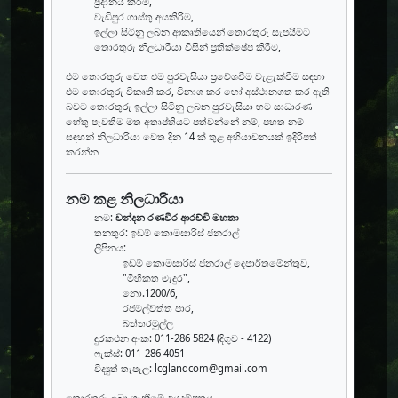
ප්‍රදානය කිරිම,
වැඩිපුර ගාස්තු අයකිරිම,
ඉල්ලා සිටිනු ලබන ආකෘතියෙන් තොරතුරු සැපයීමට
තොරතුරු නිලධාරියා විසින් ප්‍රතික්ෂේප කිරිම,
එම තොරතුරු වෙත එම පුරවැසියා ප්‍රවේශවීම වැළැක්වීම සඳහා
එම තොරතුරු විකෘති කර, විනාශ කර හෝ අස්ථානගත කර ඇති
බවට තොරතුරු ඉල්ලා සිටිනු ලබන පුරවැසියා හට සාධාරණ
හේතු පැවතීම මත අතෘප්තියට පත්වන්නේ නම්, පහත නම්
සඳහන් නිලධාරියා වෙත දින 14 ක් තුළ අභියාචනයක් ඉදිරිපත්
කරන්න
නම් කළ නිලධාරියා
නම:
චන්දන රණවීර ආරච්චි මහතා
තනතුර: ඉඩම් කොමසාරිස් ජනරාල්
ලිපිනය:
ඉඩම් කොමසාරිස් ජනරාල් දෙපාර්තමේන්තුව,
"මිහිකත මැදුර",
නො.1200/6,
රජමල්වත්ත පාර,
බත්තරමුල්ල
දුරකථන අංක: 011-286 5824 (දිගුව - 4122)
ෆැක්ස්: 011-286 4051
විද්‍යුත් තැපෑල: lcglandcom@gmail.com
තොරතුරු ලබා ගැනීමේ අයදුම්පත්‍රය