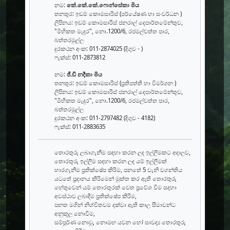
නම:
කේ.කේ.කේ.ෆොන්සේකා මිය
තනතුර: ඉඩම් කොමසාරිස් (පර්යේෂණ හා සංවර්ධන )
ලිපිනය: ඉඩම් කොමසාරිස් ජනරාල් දෙපාර්තමේන්තුව,
"මිහිකත මැදුර", නො.1200/6, රජමල්වත්ත පාර,
බත්තරමුල්ල
දුරකථන අංක: 011-2874025 (දිගුව - )
ෆැක්ස්: 011-2873812
නම:
ජී.ඩී නදීකා මිය
තනතුර: ඉඩම් කොමසාරිස් (ප්‍රතිපත්ති හා විමර්ශන )
ලිපිනය: ඉඩම් කොමසාරිස් ජනරාල් දෙපාර්තමේන්තුව,
"මිහිකත මැදුර", නො.1200/6, රජමල්වත්ත පාර,
බත්තරමුල්ල
දුරකථන අංක: 011-2797482 (දිගුව - 4182)
ෆැක්ස්: 011-2883635
තොරතුරු ලබාගැනීම සඳහා කරන ලද ඉල්ලීමකට අදාලව,
තොරතුරු ඉල්ලීම සඳහා කරන ලද යම් ඉල්ලීමක්
භාරගැනීම ප්‍රතික්ෂේප කිරිම, පනතේ 5 වැනි වගන්තිය
යටතේ ප්‍රදානය කිරිමෙන් මුක්ත කර ඇති තොරතුරු
හේතුවෙන් යම් තොරතුරක් වෙත ප්‍රවේශ වීම සදහා
අවස්ථාව ලබාදීම ප්‍රතික්ෂේප කිරිම,
පනත මගින් නිශ්චිතවම දක්වා ඇති කාල සීමාවන්ට
අනුකූල නොවීම,
සම්පූර්ණ නොවු, නොමඟ යවන හෝ සාවද්‍ය තොරතුරු