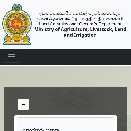
ඉඩම් කොමසාරිස් ජනරාල් දෙපාර්තමේන්තුව
காணி ஆணையாளர் நாயகத்தின் திணைக்களம்
Land Commissioner General's Department
Ministry of Agriculture, Livestock, Land
and Irrigation
☰
තොරතුරු පනත